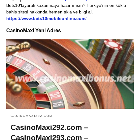
Bets10’layarak kazanmaya hazır mısın? Türkiye’nin en köklü
bahis sitesi hakkında hemen tıkla ve bilgi al.
https://www.bets10mobileonline.com/
CasinoMaxi Yeni Adres
CASINOMAXI292.COM
CasinoMaxi292.com –
CasinoMaxi293.com –