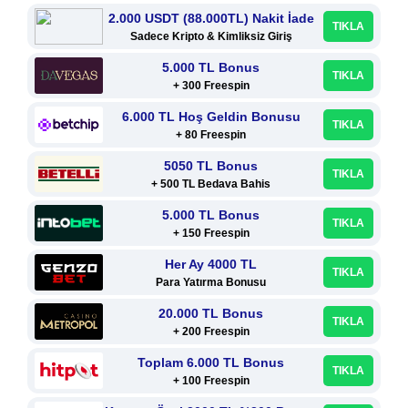
2.000 USDT (88.000TL) Nakit İade
TIKLA
Sadece Kripto & Kimliksiz Giriş
5.000 TL Bonus
TIKLA
+ 300 Freespin
6.000 TL Hoş Geldin Bonusu
TIKLA
+ 80 Freespin
5050 TL Bonus
TIKLA
+ 500 TL Bedava Bahis
5.000 TL Bonus
TIKLA
+ 150 Freespin
Her Ay 4000 TL
TIKLA
Para Yatırma Bonusu
20.000 TL Bonus
TIKLA
+ 200 Freespin
Toplam 6.000 TL Bonus
TIKLA
+ 100 Freespin