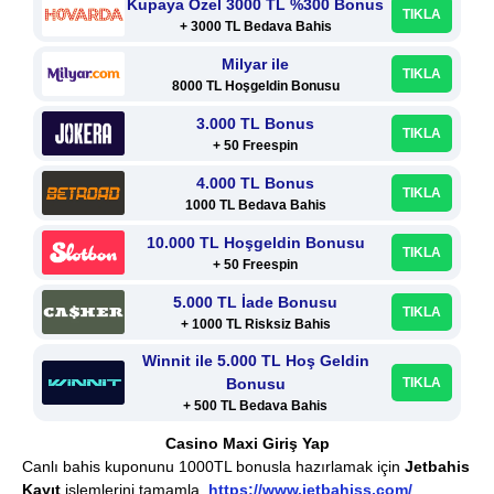
Kupaya Özel 3000 TL %300 Bonus
TIKLA
+ 3000 TL Bedava Bahis
Milyar ile
TIKLA
8000 TL Hoşgeldin Bonusu
3.000 TL Bonus
TIKLA
+ 50 Freespin
4.000 TL Bonus
TIKLA
1000 TL Bedava Bahis
10.000 TL Hoşgeldin Bonusu
TIKLA
+ 50 Freespin
5.000 TL İade Bonusu
TIKLA
+ 1000 TL Risksiz Bahis
Winnit ile 5.000 TL Hoş Geldin
Bonusu
TIKLA
+ 500 TL Bedava Bahis
Casino Maxi Giriş Yap
Canlı bahis kuponunu 1000TL bonusla hazırlamak için
Jetbahis
Kayıt
işlemlerini tamamla.
https://www.jetbahiss.com/