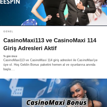
GENEL
CasinoMaxi113 ve CasinoMaxi 114
Giriş Adresleri Aktif
% gün önce
CasinoMaxi113 ve CasinoMaxi 114 giriş adresleri ile CasinoMaxi'ye
üye ol. Hoş Geldin Bonus paketini hemen al ve oyunlarına anında
başla.…