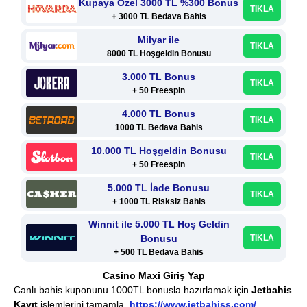
Kupaya Özel 3000 TL %300 Bonus
TIKLA
+ 3000 TL Bedava Bahis
Milyar ile
TIKLA
8000 TL Hoşgeldin Bonusu
3.000 TL Bonus
TIKLA
+ 50 Freespin
4.000 TL Bonus
TIKLA
1000 TL Bedava Bahis
10.000 TL Hoşgeldin Bonusu
TIKLA
+ 50 Freespin
5.000 TL İade Bonusu
TIKLA
+ 1000 TL Risksiz Bahis
Winnit ile 5.000 TL Hoş Geldin
Bonusu
TIKLA
+ 500 TL Bedava Bahis
Casino Maxi Giriş Yap
Canlı bahis kuponunu 1000TL bonusla hazırlamak için
Jetbahis
Kayıt
işlemlerini tamamla.
https://www.jetbahiss.com/