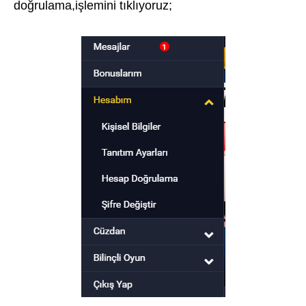
doğrulama,işlemini tıklıyoruz;