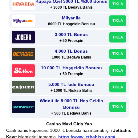
Kupaya Özel 3000 TL %300 Bonus
TIKLA
+ 3000 TL Bedava Bahis
Milyar ile
TIKLA
8000 TL Hoşgeldin Bonusu
3.000 TL Bonus
TIKLA
+ 50 Freespin
4.000 TL Bonus
TIKLA
1000 TL Bedava Bahis
10.000 TL Hoşgeldin Bonusu
TIKLA
+ 50 Freespin
5.000 TL İade Bonusu
TIKLA
+ 1000 TL Risksiz Bahis
Winnit ile 5.000 TL Hoş Geldin
Bonusu
TIKLA
+ 500 TL Bedava Bahis
Casino Maxi Giriş Yap
Canlı bahis kuponunu 1000TL bonusla hazırlamak için
Jetbahis
Kayıt
işlemlerini tamamla.
https://www.jetbahiss.com/