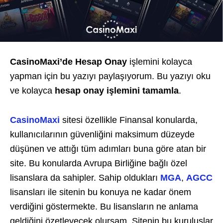
CasinoMaxi’de
Hesap Onay
işlemini kolayca
yapman için bu yazıyı paylaşıyorum. Bu yazıyı oku
ve kolayca
hesap onay işlemini tamamla
.
CasinoMaxi
sitesi özellikle Finansal konularda,
kullanıcılarının güvenliğini maksimum düzeyde
düşünen ve attığı tüm adımları buna göre atan bir
site. Bu konularda Avrupa Birliğine bağlı özel
lisanslara da sahipler. Sahip oldukları
MGA
,
AGCC
lisansları ile sitenin bu konuya ne kadar önem
verdiğini göstermekte. Bu lisansların ne anlama
geldiğini özetleyecek olursam, Sitenin bu kuruluşlar