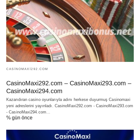
CASINOMAXI292.COM
CasinoMaxi292.com – CasinoMaxi293.com –
CasinoMaxi294.com
Kazandıran casino oyunlarıyla adını herkese duyurmuş Casinomaxi
yeni adreslerini yayınladı. CasinoMaxi292.com - CasinoMaxi293.com
- CasinoMaxi294.com…
% gün önce