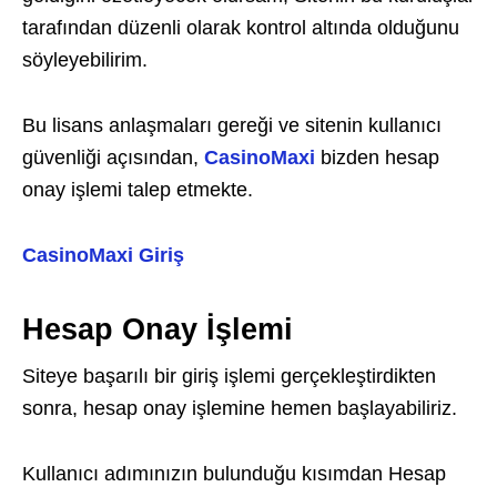
tarafından düzenli olarak kontrol altında olduğunu
söyleyebilirim.
Bu lisans anlaşmaları gereği ve sitenin kullanıcı
güvenliği açısından,
CasinoMaxi
bizden hesap
onay işlemi talep etmekte.
CasinoMaxi Giriş
Hesap Onay İşlemi
Siteye başarılı bir giriş işlemi gerçekleştirdikten
sonra, hesap onay işlemine hemen başlayabiliriz.
Kullanıcı adımınızın bulunduğu kısımdan Hesap