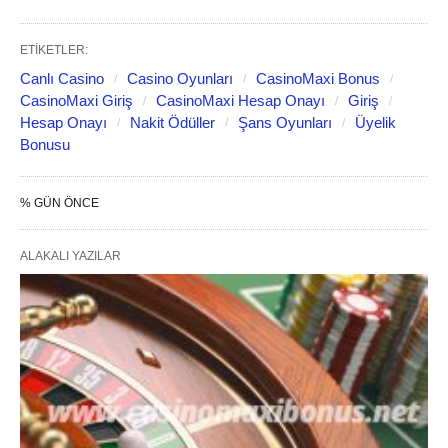
ETIKETLER:
Canlı Casino
Casino Oyunları
CasinoMaxi Bonus
CasinoMaxi Giriş
CasinoMaxi Hesap Onayı
Giriş
Hesap Onayı
Nakit Ödüller
Şans Oyunları
Üyelik
Bonusu
% GÜN ÖNCE
ALAKALI YAZILAR