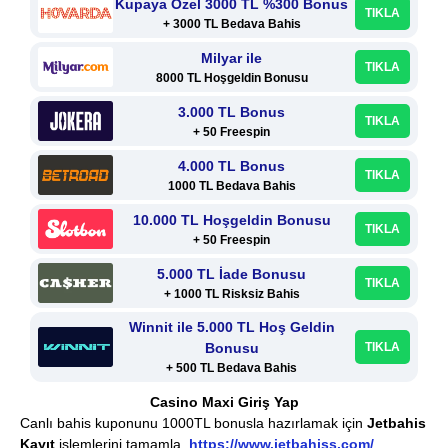
Kupaya Özel 3000 TL %300 Bonus
TIKLA
+ 3000 TL Bedava Bahis
Milyar ile
TIKLA
8000 TL Hoşgeldin Bonusu
3.000 TL Bonus
TIKLA
+ 50 Freespin
4.000 TL Bonus
TIKLA
1000 TL Bedava Bahis
10.000 TL Hoşgeldin Bonusu
TIKLA
+ 50 Freespin
5.000 TL İade Bonusu
TIKLA
+ 1000 TL Risksiz Bahis
Winnit ile 5.000 TL Hoş Geldin
Bonusu
TIKLA
+ 500 TL Bedava Bahis
Casino Maxi Giriş Yap
Canlı bahis kuponunu 1000TL bonusla hazırlamak için
Jetbahis
Kayıt
işlemlerini tamamla.
https://www.jetbahiss.com/