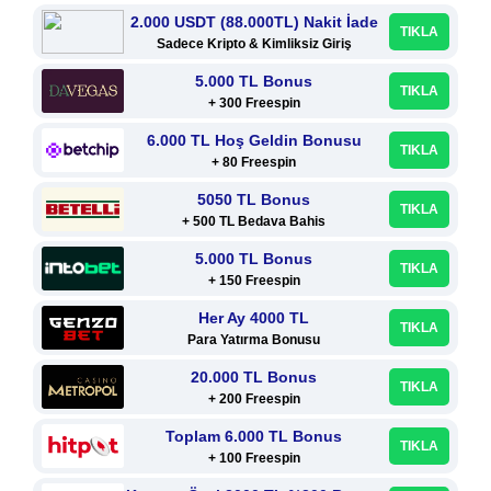
2.000 USDT (88.000TL) Nakit İade
TIKLA
Sadece Kripto & Kimliksiz Giriş
5.000 TL Bonus
TIKLA
+ 300 Freespin
6.000 TL Hoş Geldin Bonusu
TIKLA
+ 80 Freespin
5050 TL Bonus
TIKLA
+ 500 TL Bedava Bahis
5.000 TL Bonus
TIKLA
+ 150 Freespin
Her Ay 4000 TL
TIKLA
Para Yatırma Bonusu
20.000 TL Bonus
TIKLA
+ 200 Freespin
Toplam 6.000 TL Bonus
TIKLA
+ 100 Freespin