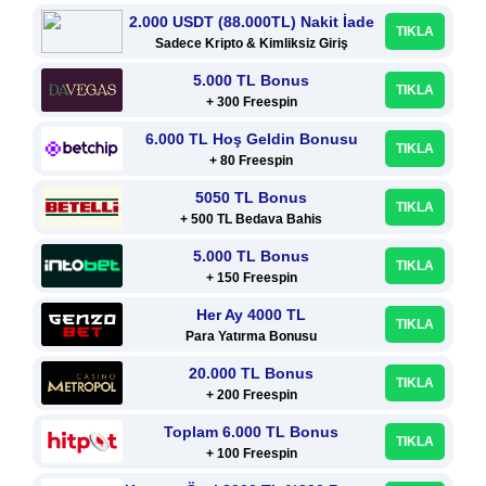
2.000 USDT (88.000TL) Nakit İade
TIKLA
Sadece Kripto & Kimliksiz Giriş
5.000 TL Bonus
TIKLA
+ 300 Freespin
6.000 TL Hoş Geldin Bonusu
TIKLA
+ 80 Freespin
5050 TL Bonus
TIKLA
+ 500 TL Bedava Bahis
5.000 TL Bonus
TIKLA
+ 150 Freespin
Her Ay 4000 TL
TIKLA
Para Yatırma Bonusu
20.000 TL Bonus
TIKLA
+ 200 Freespin
Toplam 6.000 TL Bonus
TIKLA
+ 100 Freespin