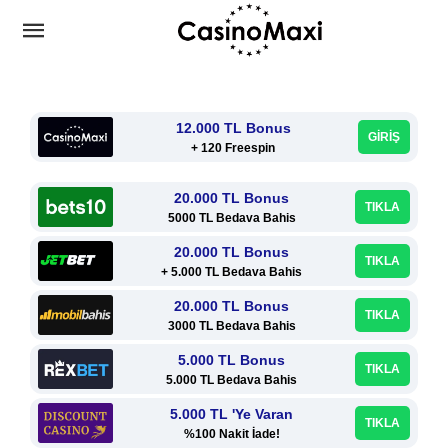
12.000 TL Bonus
GİRİŞ
+ 120 Freespin
20.000 TL Bonus
TIKLA
5000 TL Bedava Bahis
20.000 TL Bonus
TIKLA
+ 5.000 TL Bedava Bahis
20.000 TL Bonus
TIKLA
3000 TL Bedava Bahis
5.000 TL Bonus
TIKLA
5.000 TL Bedava Bahis
5.000 TL 'Ye Varan
TIKLA
%100 Nakit İade!