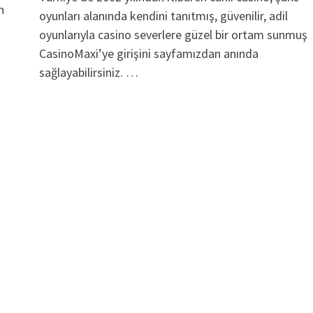
n
oyunları alanında kendini tanıtmış, güvenilir, adil
oyunlarıyla casino severlere güzel bir ortam sunmuş
CasinoMaxi’ye girişini sayfamızdan anında
sağlayabilirsiniz. …