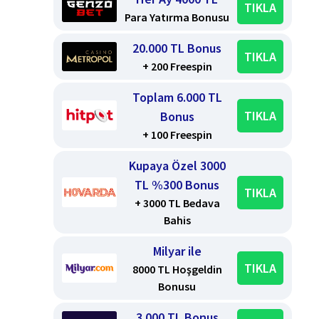
TIKLA
Para Yatırma Bonusu
20.000 TL Bonus
TIKLA
+ 200 Freespin
Toplam 6.000 TL
TIKLA
Bonus
+ 100 Freespin
Kupaya Özel 3000
TL %300 Bonus
TIKLA
+ 3000 TL Bedava
Bahis
Milyar ile
TIKLA
8000 TL Hoşgeldin
Bonusu
3.000 TL Bonus