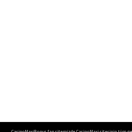
CasinoMaxiBonus fan sitemizde CasinoMaxi sitesinin tüm ge