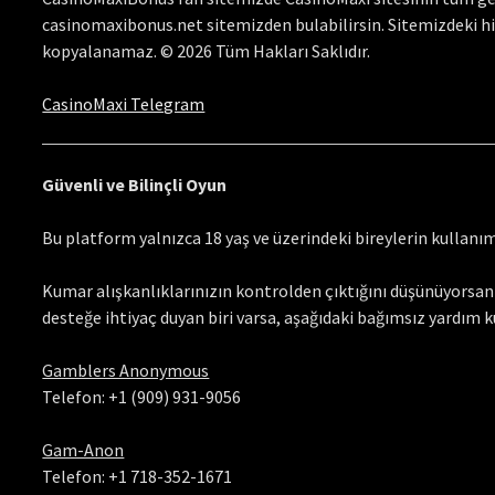
casinomaxibonus.net sitemizden bulabilirsin. Sitemizdeki hi
kopyalanamaz. © 2026 Tüm Hakları Saklıdır.
CasinoMaxi Telegram
Güvenli ve Bilinçli Oyun
Bu platform yalnızca 18 yaş ve üzerindeki bireylerin kullanım
Kumar alışkanlıklarınızın kontrolden çıktığını düşünüyorsan
desteğe ihtiyaç duyan biri varsa, aşağıdaki bağımsız yardım k
Gamblers Anonymous
Telefon: +1 (909) 931-9056
Gam-Anon
Telefon: +1 718-352-1671