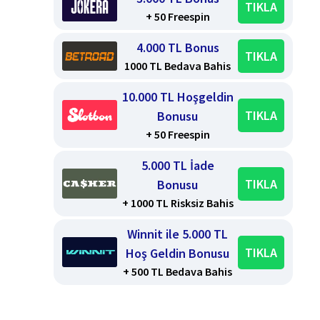
TIKLA
+ 50 Freespin
4.000 TL Bonus
TIKLA
1000 TL Bedava Bahis
10.000 TL Hoşgeldin
TIKLA
Bonusu
+ 50 Freespin
5.000 TL İade
TIKLA
Bonusu
+ 1000 TL Risksiz Bahis
Winnit ile 5.000 TL
TIKLA
Hoş Geldin Bonusu
+ 500 TL Bedava Bahis