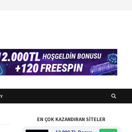
AY
EN ÇOK KAZANDIRAN SİTELER