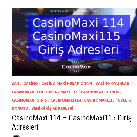
CANLI CASINO
/
CASINO MAXI HESAP ONAYI
/
CASINO OYUNLARI
/
CASINOMAXI 114
/
CASINOMAXI 115
/
CASINOMAXI BONUS
/
CASINOMAXI GIRIŞ
/
CASINOMAXI114
/
CASINOMAXI115
/
ÜYELIK
BONUSU
/
YENI GIRIŞ ADRESLERI
CasinoMaxi 114 – CasinoMaxi115 Giriş
Adresleri