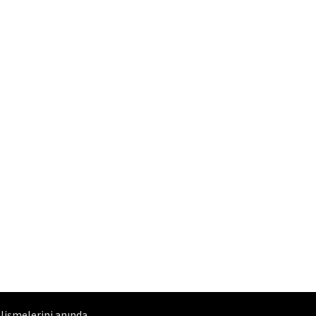
lişmelerini anında