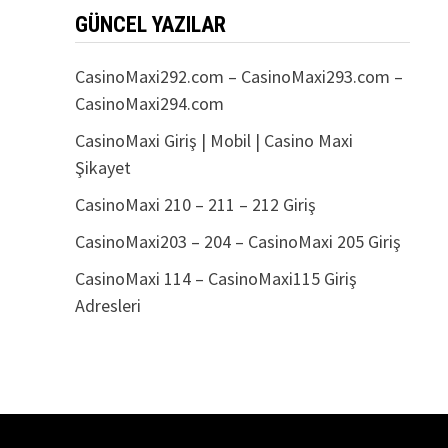
GÜNCEL YAZILAR
CasinoMaxi292.com – CasinoMaxi293.com –
CasinoMaxi294.com
CasinoMaxi Giriş | Mobil | Casino Maxi
Şikayet
CasinoMaxi 210 – 211 – 212 Giriş
CasinoMaxi203 – 204 – CasinoMaxi 205 Giriş
CasinoMaxi 114 – CasinoMaxi115 Giriş
Adresleri