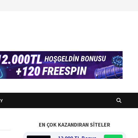
AY
EN ÇOK KAZANDIRAN SİTELER