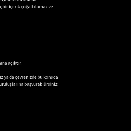
çbir içerik çoğaltılamaz ve
ına açıktır.
ız ya da çevrenizde bu konuda
uruluşlarına başvurabilirsiniz: