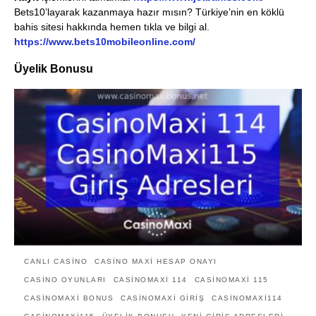
Bets10’layarak kazanmaya hazır mısın? Türkiye’nin en köklü
bahis sitesi hakkında hemen tıkla ve bilgi al.
https://www.bets10mobileonline.com/
Üyelik Bonusu
CANLI CASINO
CASINO MAXI HESAP ONAYI
CASINO OYUNLARI
CASINOMAXI 114
CASINOMAXI 115
CASINOMAXI BONUS
CASINOMAXI GIRIŞ
CASINOMAXI114