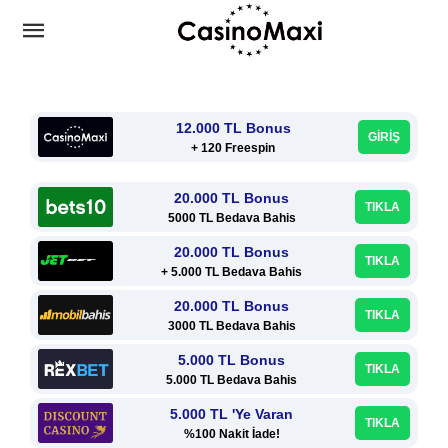
12.000 TL Bonus
GİRİŞ
+ 120 Freespin
20.000 TL Bonus
TIKLA
5000 TL Bedava Bahis
20.000 TL Bonus
TIKLA
+ 5.000 TL Bedava Bahis
20.000 TL Bonus
TIKLA
3000 TL Bedava Bahis
5.000 TL Bonus
TIKLA
5.000 TL Bedava Bahis
5.000 TL 'Ye Varan
TIKLA
%100 Nakit İade!