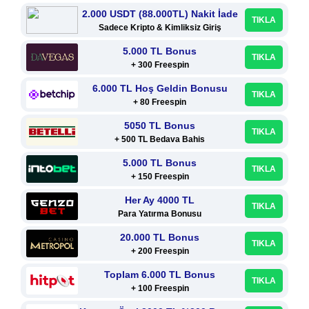
2.000 USDT (88.000TL) Nakit İade
TIKLA
Sadece Kripto & Kimliksiz Giriş
5.000 TL Bonus
TIKLA
+ 300 Freespin
6.000 TL Hoş Geldin Bonusu
TIKLA
+ 80 Freespin
5050 TL Bonus
TIKLA
+ 500 TL Bedava Bahis
5.000 TL Bonus
TIKLA
+ 150 Freespin
Her Ay 4000 TL
TIKLA
Para Yatırma Bonusu
20.000 TL Bonus
TIKLA
+ 200 Freespin
Toplam 6.000 TL Bonus
TIKLA
+ 100 Freespin