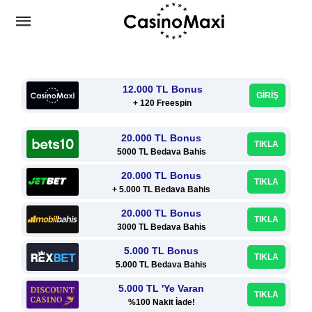
12.000 TL Bonus
GİRİŞ
+ 120 Freespin
20.000 TL Bonus
TIKLA
5000 TL Bedava Bahis
20.000 TL Bonus
TIKLA
+ 5.000 TL Bedava Bahis
20.000 TL Bonus
TIKLA
3000 TL Bedava Bahis
5.000 TL Bonus
TIKLA
5.000 TL Bedava Bahis
5.000 TL 'Ye Varan
TIKLA
%100 Nakit İade!