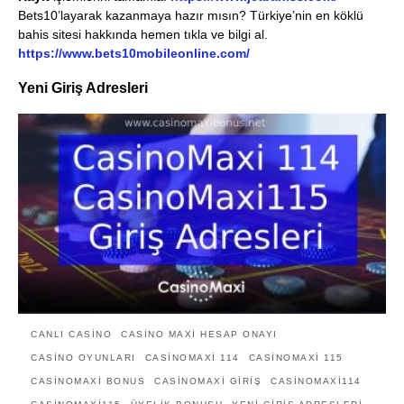
Bets10’layarak kazanmaya hazır mısın? Türkiye’nin en köklü
bahis sitesi hakkında hemen tıkla ve bilgi al.
https://www.bets10mobileonline.com/
Yeni Giriş Adresleri
CANLI CASINO
CASINO MAXI HESAP ONAYI
CASINO OYUNLARI
CASINOMAXI 114
CASINOMAXI 115
CASINOMAXI BONUS
CASINOMAXI GIRIŞ
CASINOMAXI114